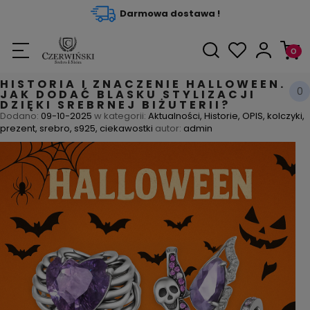
Darmowa dostawa !
HISTORIA I ZNACZENIE HALLOWEEN.
0
JAK DODAĆ BLASKU STYLIZACJI
DZIĘKI SREBRNEJ BIŻUTERII?
Dodano:
09-10-2025
w kategorii:
Aktualności
,
Historie
,
OPIS
,
kolczyki
,
prezent
,
srebro
,
s925
,
ciekawostki
autor:
admin