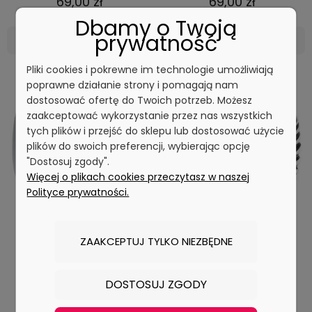
69,00 zł
69,00 zł
Dbamy o Twoją
prywatność
DO KOSZYKA
DO KOSZYKA
Pliki cookies i pokrewne im technologie umożliwiają
poprawne działanie strony i pomagają nam
dostosować ofertę do Twoich potrzeb. Możesz
zaakceptować wykorzystanie przez nas wszystkich
tych plików i przejść do sklepu lub dostosować użycie
plików do swoich preferencji, wybierając opcję
"Dostosuj zgody".
Więcej o plikach cookies przeczytasz w naszej
Polityce prywatności.
Charms Srebro 925 - Znak
Charms Srebro 925 - Znak
ZAAKCEPTUJ TYLKO NIEZBĘDNE
Zodiaku, Ryby I Czerwiński
Zodiaku, Ryby II Czerwiński
DOSTOSUJ ZGODY
69,00 zł
69,00 zł