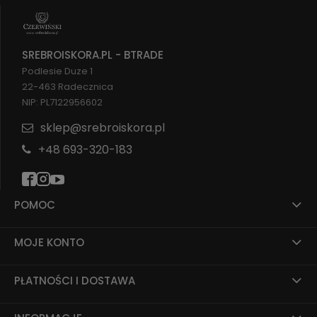
SREBROISKORA.PL - BTRADE
Podlesie Duze 1
22-463 Radecznica
NIP: PL7122956602
sklep@srebroiskora.pl
+48 693-320-183
POMOC
MOJE KONTO
PŁATNOŚCI I DOSTAWA