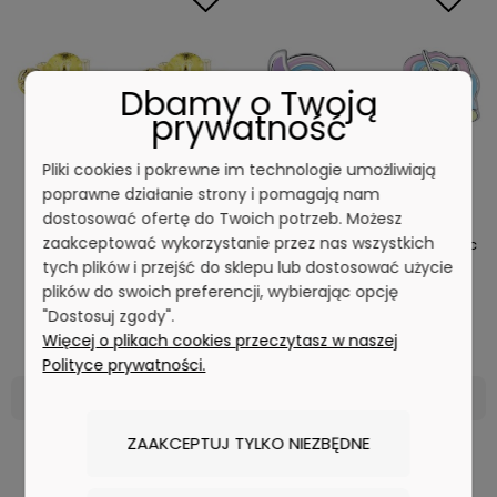
Dbamy o Twoją
prywatność
Pliki cookies i pokrewne im technologie umożliwiają
poprawne działanie strony i pomagają nam
dostosować ofertę do Twoich potrzeb. Możesz
zaakceptować wykorzystanie przez nas wszystkich
Kolczyki - Urocze Misie
Kolczyki - Uroczy Jednorożec
Czerwiński
Czerwiński
tych plików i przejść do sklepu lub dostosować użycie
plików do swoich preferencji, wybierając opcję
"Dostosuj zgody".
69,00 zł
59,00 zł
Więcej o plikach cookies przeczytasz w naszej
Polityce prywatności.
DO KOSZYKA
DO KOSZYKA
ZAAKCEPTUJ TYLKO NIEZBĘDNE