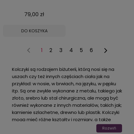
79,00 zł
DO KOSZYKA
1
2
3
4
5
6
Kolczyki są rodzajem biżuterii, którą nosi się na
uszach czy też innych częściach ciała jak na
przykład: w nosie, w brwiach, na języku, w pępku
itp. Są one zwykle wykonane z metalu, takiego jak
złoto, srebro lub stal chirurgiczna, ale mogą być
również wykonane z innych materiałów, takich jak;
kamienie szlachetne, drewno lub plastik. Kolczyki
mogą mieć różne kształty i rozmiary, a także
mogą być ozdobione różnymi dekoracjami lub
Rozwiń
kamieniami.