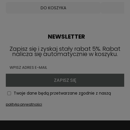
pomocą klipsa lub zapięcia. Są one często
noszone przez osoby, które nie mają przekłutych
DO KOSZYKA
uszu.
Kolczyki są pięknym i eleganckim dodatkiem do
każdej stylizacji.
NEWSLETTER
Zapisz się i zyskaj stały rabat 5%. Rabat
nalicza się automatycznie w koszyku.
ZAPISZ SIĘ
Twoje dane będą przetwarzane zgodnie z naszą
polityką prywatności