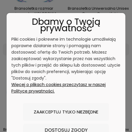
Bransoletka rozmiar
Bransoletka Uniwersalna Unisex
uniwersalny KOLOROWA
- Czarna Czerwiński
Dbamy o Twoją
ekoskóra Czerwiński
prywatność
59,00 zł
59,00 zł
Pliki cookies i pokrewne im technologie umożliwiają
poprawne działanie strony i pomagają nam
DO KOSZYKA
DO KOSZYKA
dostosować ofertę do Twoich potrzeb. Możesz
zaakceptować wykorzystanie przez nas wszystkich
tych plików i przejść do sklepu lub dostosować użycie
plików do swoich preferencji, wybierając opcję
"Dostosuj zgody".
Więcej o plikach cookies przeczytasz w naszej
Polityce prywatności.
ZAAKCEPTUJ TYLKO NIEZBĘDNE
DOSTOSUJ ZGODY
Bransoletka Uniwersalna Unisex
Bransoletka Uniwersalna Unisex