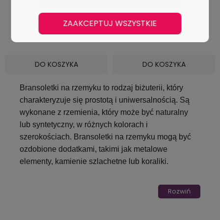
- Niebieska Czerwiński
- Różowa Czerwiński
ZAAKCEPTUJ WSZYSTKIE
59,00 zł
59,00 zł
DO KOSZYKA
DO KOSZYKA
Bransoletki na rzemyku to rodzaj biżuterii, który 
charakteryzuje się prostotą i uniwersalnością. Są 
wykonane z rzemienia, który może być naturalny 
lub syntetyczny, w różnych kolorach i 
szerokościach. Bransoletki na rzemyku mogą być 
ozdobione dodatkami, takimi jak metalowe 
elementy, kamienie szlachetne lub koraliki.
Do najpopularniejszych rodzajów bransoletek na 
Rozwiń
rzemyku należą: