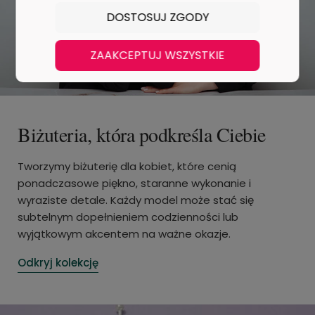
DOSTOSUJ ZGODY
ZAAKCEPTUJ WSZYSTKIE
Biżuteria, która podkreśla Ciebie
Tworzymy biżuterię dla kobiet, które cenią
ponadczasowe piękno, staranne wykonanie i
wyraziste detale. Każdy model może stać się
subtelnym dopełnieniem codzienności lub
wyjątkowym akcentem na ważne okazje.
Odkryj kolekcję