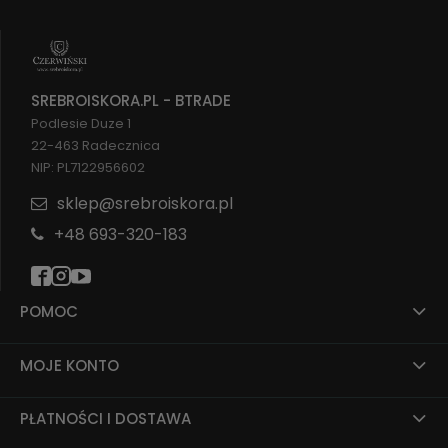
SREBROISKORA.PL - BTRADE
Podlesie Duze 1
22-463 Radecznica
NIP: PL7122956602
sklep@srebroiskora.pl
+48 693-320-183
POMOC
MOJE KONTO
PŁATNOŚCI I DOSTAWA