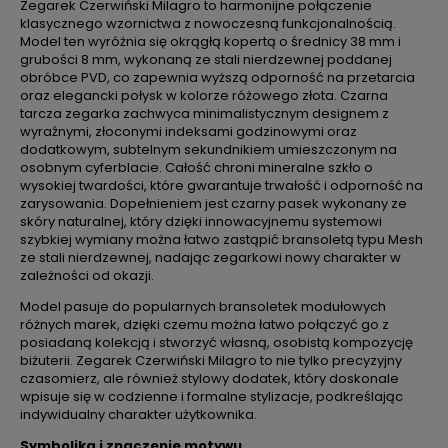
Zegarek Czerwiński Milagro to harmonijne połączenie
klasycznego wzornictwa z nowoczesną funkcjonalnością.
Model ten wyróżnia się okrągłą kopertą o średnicy 38 mm i
grubości 8 mm, wykonaną ze stali nierdzewnej poddanej
obróbce PVD, co zapewnia wyższą odporność na przetarcia
oraz elegancki połysk w kolorze różowego złota. Czarna
tarcza zegarka zachwyca minimalistycznym designem z
wyraźnymi, złoconymi indeksami godzinowymi oraz
dodatkowym, subtelnym sekundnikiem umieszczonym na
osobnym cyferblacie. Całość chroni mineralne szkło o
wysokiej twardości, które gwarantuje trwałość i odporność na
zarysowania. Dopełnieniem jest czarny pasek wykonany ze
skóry naturalnej, który dzięki innowacyjnemu systemowi
szybkiej wymiany można łatwo zastąpić bransoletą typu Mesh
ze stali nierdzewnej, nadając zegarkowi nowy charakter w
zależności od okazji.
Model pasuje do popularnych bransoletek modułowych
różnych marek, dzięki czemu można łatwo połączyć go z
posiadaną kolekcją i stworzyć własną, osobistą kompozycję
biżuterii. Zegarek Czerwiński Milagro to nie tylko precyzyjny
czasomierz, ale również stylowy dodatek, który doskonale
wpisuje się w codzienne i formalne stylizacje, podkreślając
indywidualny charakter użytkownika.
Symbolika i znaczenie motywu