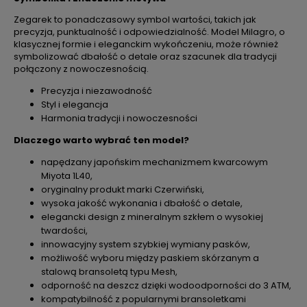
Zegarek to ponadczasowy symbol wartości, takich jak
precyzja, punktualność i odpowiedzialność. Model Milagro, o
klasycznej formie i eleganckim wykończeniu, może również
symbolizować dbałość o detale oraz szacunek dla tradycji
połączony z nowoczesnością.
Precyzja i niezawodność
Styl i elegancja
Harmonia tradycji i nowoczesności
Dlaczego warto wybrać ten model?
napędzany japońskim mechanizmem kwarcowym
Miyota 1L40,
oryginalny produkt marki Czerwiński,
wysoka jakość wykonania i dbałość o detale,
elegancki design z mineralnym szkłem o wysokiej
twardości,
innowacyjny system szybkiej wymiany pasków,
możliwość wyboru między paskiem skórzanym a
stalową bransoletą typu Mesh,
odporność na deszcz dzięki wodoodporności do 3 ATM,
kompatybilność z popularnymi bransoletkami