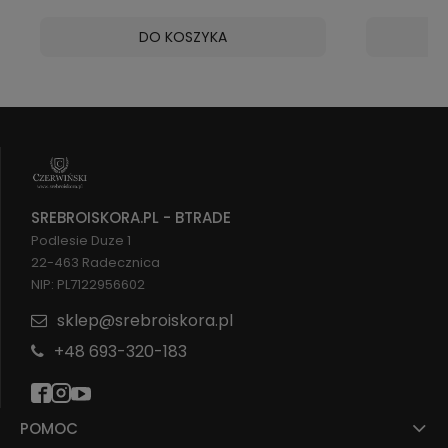
DO KOSZYKA
SREBROISKORA.PL - BTRADE
Podlesie Duze 1
22-463 Radecznica
NIP: PL7122956602
sklep@srebroiskora.pl
+48 693-320-183
POMOC