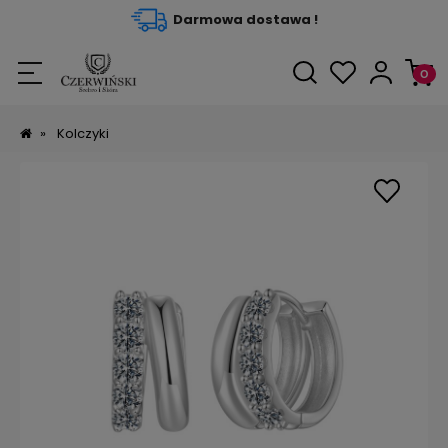
Darmowa dostawa !
»
Kolczyki