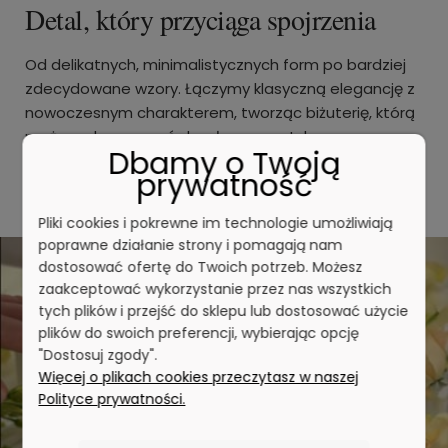
Detal, który przyciąga spojrzenia
Od delikatnych, minimalistycznych form po bardziej
zdecydowane wzory. Łączymy klasyczną elegancję z
nowoczesnym charakterem, tworząc biżuterię, którą
możesz dopasować do własnego stylu.
Dbamy o Twoją
prywatność
Zobacz nowości
Pliki cookies i pokrewne im technologie umożliwiają
poprawne działanie strony i pomagają nam
dostosować ofertę do Twoich potrzeb. Możesz
zaakceptować wykorzystanie przez nas wszystkich
tych plików i przejść do sklepu lub dostosować użycie
plików do swoich preferencji, wybierając opcję
"Dostosuj zgody".
Więcej o plikach cookies przeczytasz w naszej
Polityce prywatności.