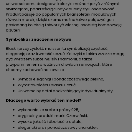
uniwersalnemu designowi kolczyki można łączyć z różnymi
stylizacjami, podkreślając indywidualny styl i osobowość.
Produkt pasuje do popularnych bransoletek modułowych
różnych marek, dzięki czemu można łatwo połączyć go z
posiadaną kolekcją i stworzyć własną, osobistą kompozycję
biżuterii.
Symbolika i znaczenie motywu
Blask i przejrzystość moissanitu symbolizują czystość,
elegancję oraz trwałość uczuć. Kolczyki o takim wzorze mogą
być wyrazem subtelnej siły i harmonii, a także
przypomnieniem o ważnych chwilach i emocjach, które
chcemy zachować na zawsze.
Symbol elegancji i ponadczasowego piękna,
Wyraz trwałości i blasku uczuć,
Uniwersalny detal podkreślający indywidualny styl.
Dlaczego warto wybrać ten model?
wykonanie ze srebra próby 925,
oryginalny produkt marki Czerwiński,
wysoka jakość i dbałość o detale,
elegancki oraz ponadczasowy charakter,