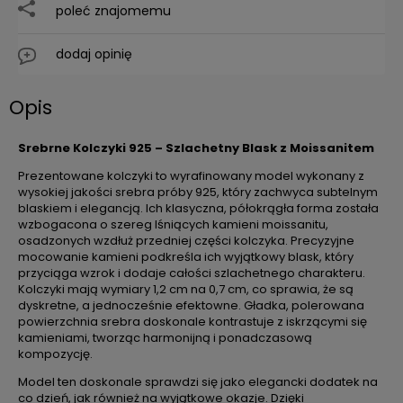
poleć znajomemu
dodaj opinię
Opis
Srebrne Kolczyki 925 – Szlachetny Blask z Moissanitem
Prezentowane kolczyki to wyrafinowany model wykonany z
wysokiej jakości srebra próby 925, który zachwyca subtelnym
blaskiem i elegancją. Ich klasyczna, półokrągła forma została
wzbogacona o szereg lśniących kamieni moissanitu,
osadzonych wzdłuż przedniej części kolczyka. Precyzyjne
mocowanie kamieni podkreśla ich wyjątkowy blask, który
przyciąga wzrok i dodaje całości szlachetnego charakteru.
Kolczyki mają wymiary 1,2 cm na 0,7 cm, co sprawia, że są
dyskretne, a jednocześnie efektowne. Gładka, polerowana
powierzchnia srebra doskonale kontrastuje z iskrzącymi się
kamieniami, tworząc harmonijną i ponadczasową
kompozycję.
Model ten doskonale sprawdzi się jako elegancki dodatek na
co dzień, jak również na wyjątkowe okazje. Dzięki