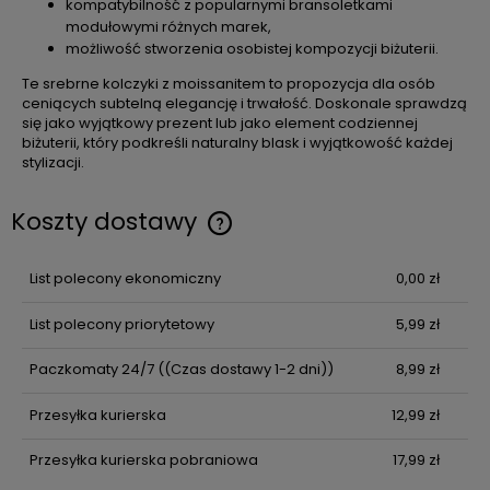
kompatybilność z popularnymi bransoletkami
modułowymi różnych marek,
możliwość stworzenia osobistej kompozycji biżuterii.
Te srebrne kolczyki z moissanitem to propozycja dla osób
ceniących subtelną elegancję i trwałość. Doskonale sprawdzą
się jako wyjątkowy prezent lub jako element codziennej
biżuterii, który podkreśli naturalny blask i wyjątkowość każdej
stylizacji.
Koszty dostawy
Cena nie zawiera ewentualnych kosztów płatności
List polecony ekonomiczny
0,00 zł
List polecony priorytetowy
5,99 zł
Paczkomaty 24/7
((Czas dostawy 1-2 dni))
8,99 zł
Przesyłka kurierska
12,99 zł
Przesyłka kurierska pobraniowa
17,99 zł