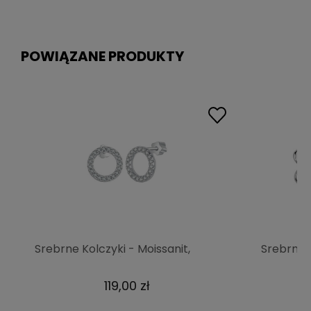
POWIĄZANE PRODUKTY
Srebrne Kolczyki - Moissanit,
Srebrne K
okrągły Czerwiński
Moissani
119,00 zł