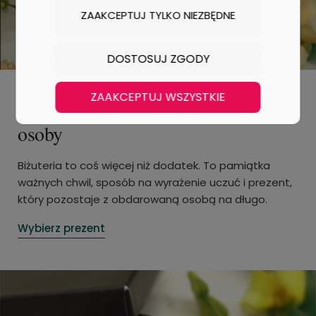
ZAAKCEPTUJ TYLKO NIEZBĘDNE
DOSTOSUJ ZGODY
ZAAKCEPTUJ WSZYSTKIE
Wyjątkowy prezent dla bliskiej
osoby
Biżuteria to coś więcej niż dodatek. To pamiątka
ważnych chwil, sposób na wyrażenie uczuć i prezent,
który pozostaje z obdarowaną osobą na długo.
Wybierz prezent