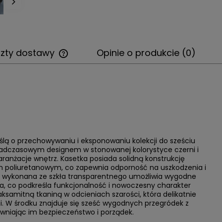
szty dostawy
Opinie o produkcie (0)
Cena nie zawiera ewentualnych
kosztów płatności
lą o przechowywaniu i eksponowaniu kolekcji do sześciu
nadczasowym designem w stonowanej kolorystyce czerni i
 aranżacje wnętrz. Kasetka posiada solidną konstrukcję
m poliuretanowym, co zapewnia odporność na uszkodzenia i
wa wykonana ze szkła transparentnego umożliwia wygodne
a, co podkreśla funkcjonalność i nowoczesny charakter
aksamitną tkaniną w odcieniach szarości, która delikatnie
i. W środku znajduje się sześć wygodnych przegródek z
ewniając im bezpieczeństwo i porządek.