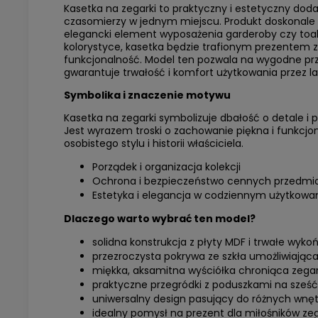
Kasetka na zegarki to praktyczny i estetyczny doda
czasomierzy w jednym miejscu. Produkt doskonale 
elegancki element wyposażenia garderoby czy toale
kolorystyce, kasetka będzie trafionym prezentem za
funkcjonalność. Model ten pozwala na wygodne pr
gwarantuje trwałość i komfort użytkowania przez la
Symbolika i znaczenie motywu
Kasetka na zegarki symbolizuje dbałość o detale i
Jest wyrazem troski o zachowanie piękna i funkcjo
osobistego stylu i historii właściciela.
Porządek i organizacja kolekcji
Ochrona i bezpieczeństwo cennych przedmi
Estetyka i elegancja w codziennym użytkowa
Dlaczego warto wybrać ten model?
solidna konstrukcja z płyty MDF i trwałe wykoń
przezroczysta pokrywa ze szkła umożliwiająca
miękka, aksamitna wyściółka chroniąca zegar
praktyczne przegródki z poduszkami na sześć
uniwersalny design pasujący do różnych wnęt
idealny pomysł na prezent dla miłośników ze