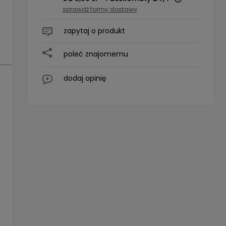
sprawdź formy dostawy
Cena nie zawiera ewentualnych
zapytaj o produkt
kosztów płatności
poleć znajomemu
dodaj opinię