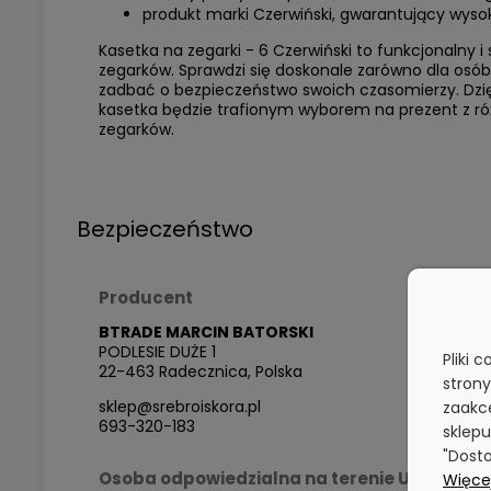
produkt marki Czerwiński, gwarantujący wyso
Kasetka na zegarki - 6 Czerwiński to funkcjonalny 
zegarków. Sprawdzi się doskonale zarówno dla osób, 
zadbać o bezpieczeństwo swoich czasomierzy. Dzięk
kasetka będzie trafionym wyborem na prezent z różn
zegarków.
Bezpieczeństwo
Producent
BTRADE MARCIN BATORSKI
PODLESIE DUŻE 1
Pliki 
22-463 Radecznica, Polska
stron
sklep@srebroiskora.pl
zaakce
693-320-183
sklepu
"Dosto
Osoba odpowiedzialna na terenie UE
Więcej