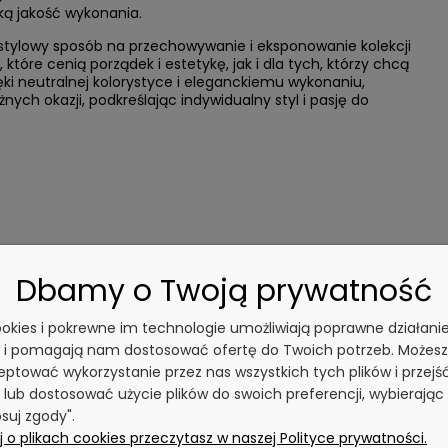
ką jakość wykonania.
i stylowy sposób na przechowywanie i eksponowanie kolekcji
które cenią porządek i estetykę, jak i dla tych, którzy chcą
i neutralnej kolorystyce i eleganckiemu wykonaniu,
ych okazji, podkreślając indywidualny styl i pasję do
Dbamy o Twoją prywatność
cookies i pokrewne im technologie umożliwiają poprawne działani
y i pomagają nam dostosować ofertę do Twoich potrzeb. Możesz
ptować wykorzystanie przez nas wszystkich tych plików i przejś
 lub dostosować użycie plików do swoich preferencji, wybierając
suj zgody".
 o plikach cookies przeczytasz w naszej Polityce prywatności.