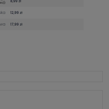
8,99 zł
ni))
ska
12,99 zł
owa
17,99 zł