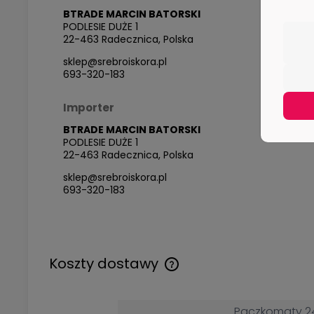
BTRADE MARCIN BATORSKI
PODLESIE DUŻE 1
22-463 Radecznica, Polska
sklep@srebroiskora.pl
693-320-183
Importer
BTRADE MARCIN BATORSKI
PODLESIE DUŻE 1
22-463 Radecznica, Polska
sklep@srebroiskora.pl
693-320-183
Koszty dostawy
Cena nie zawiera ewentualny
kosztów płatności
Paczkomaty 2