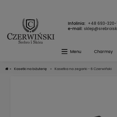
Infolinia:
+48 693-320-
e-mail:
sklep@srebroisk
Menu
Charmsy
»
Kasetki na biżuterię
»
Kasetka na zegarki - 6 Czerwiński