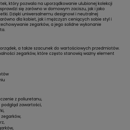
tek, który pozwala na uporządkowanie ulubionej kolekcji
sprawdzi się zarówno w domowym zaciszu, jak i jako
tki. Dzięki uniwersalnemu designowi i neutralnej
równo dla kobiet, jak i mężczyzn ceniących sobie styl i
zechowywanie zegarków, a jego solidne wykonanie
ta.
 porządek, a także szacunek do wartościowych przedmiotów.
nalności zegarków, które często stanowią ważny element
otów
niu
czenie z poliuretanu,
 podgląd zawartości,
ki,
 zegarków,
rz,
garków,