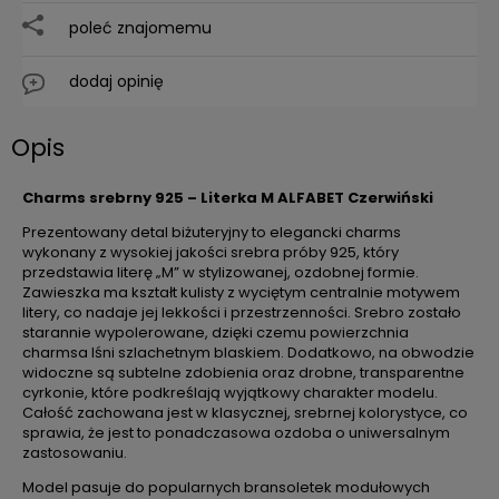
poleć znajomemu
dodaj opinię
Opis
Charms srebrny 925 – Literka M ALFABET Czerwiński
Prezentowany detal biżuteryjny to elegancki charms
wykonany z wysokiej jakości srebra próby 925, który
przedstawia literę „M” w stylizowanej, ozdobnej formie.
Zawieszka ma kształt kulisty z wyciętym centralnie motywem
litery, co nadaje jej lekkości i przestrzenności. Srebro zostało
starannie wypolerowane, dzięki czemu powierzchnia
charmsa lśni szlachetnym blaskiem. Dodatkowo, na obwodzie
widoczne są subtelne zdobienia oraz drobne, transparentne
cyrkonie, które podkreślają wyjątkowy charakter modelu.
Całość zachowana jest w klasycznej, srebrnej kolorystyce, co
sprawia, że jest to ponadczasowa ozdoba o uniwersalnym
zastosowaniu.
Model pasuje do popularnych bransoletek modułowych