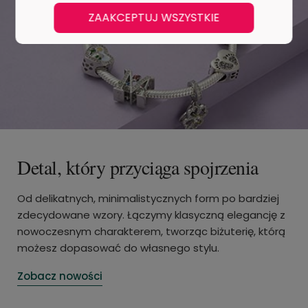
ZAAKCEPTUJ WSZYSTKIE
Detal, który przyciąga spojrzenia
Od delikatnych, minimalistycznych form po bardziej
zdecydowane wzory. Łączymy klasyczną elegancję z
nowoczesnym charakterem, tworząc biżuterię, którą
możesz dopasować do własnego stylu.
Zobacz nowości