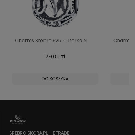
Charms Srebro 925 - Literka N
Charms S
ALFABET Czerwiński
ALFABET 
79,00 zł
DO KOSZYKA
SREBROISKORA.PL - BTRADE