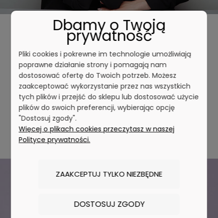
Dbamy o Twoją
prywatność
Biżuteria, która podkreśla Ciebie
Pliki cookies i pokrewne im technologie umożliwiają
Tworzymy biżuterię dla kobiet, które cenią
poprawne działanie strony i pomagają nam
ponadczasowe piękno, staranne wykonanie i
dostosować ofertę do Twoich potrzeb. Możesz
zaakceptować wykorzystanie przez nas wszystkich
wyraziste detale. Każdy model może stać się
tych plików i przejść do sklepu lub dostosować użycie
subtelnym dopełnieniem codzienności lub
plików do swoich preferencji, wybierając opcję
wyjątkowym akcentem na ważne okazje.
"Dostosuj zgody".
Więcej o plikach cookies przeczytasz w naszej
Odkryj kolekcję
Polityce prywatności.
ZAAKCEPTUJ TYLKO NIEZBĘDNE
DOSTOSUJ ZGODY