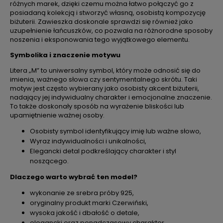
różnych marek, dzięki czemu można łatwo połączyć go z
posiadaną kolekcją i stworzyć własną, osobistą kompozycję
biżuterii. Zawieszka doskonale sprawdzi się również jako
uzupełnienie łańcuszków, co pozwala na różnorodne sposoby
noszenia i eksponowania tego wyjątkowego elementu.
Symbolika i znaczenie motywu
Litera „M” to uniwersalny symbol, który może odnosić się do
imienia, ważnego słowa czy sentymentalnego skrótu. Taki
motyw jest często wybierany jako osobisty akcent biżuterii,
nadający jej indywidualny charakter i emocjonalne znaczenie.
To także doskonały sposób na wyrażenie bliskości lub
upamiętnienie ważnej osoby.
Osobisty symbol identyfikujący imię lub ważne słowo,
Wyraz indywidualności i unikalności,
Elegancki detal podkreślający charakter i styl
noszącego.
Dlaczego warto wybrać ten model?
wykonanie ze srebra próby 925,
oryginalny produkt marki Czerwiński,
wysoka jakość i dbałość o detale,
elegancki oraz ponadczasowy charakter,