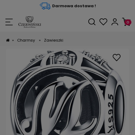
Darmowa dostawa !
»
Charmsy
»
Zawieszki