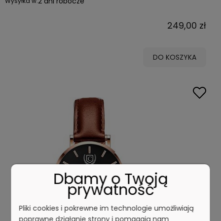
2 dni robocze
Wysyłka w:
249,00 zł
DO KOSZYKA
Dbamy o Twoją
prywatność
Pliki cookies i pokrewne im technologie umożliwiają
poprawne działanie strony i pomagają nam