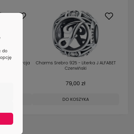
e
ć do
 opcję
towana Edycja
Charms Srebro 925 - Literka J ALFABET
RODZINA
Czerwiński
79,00 zł
A
DO KOSZYKA