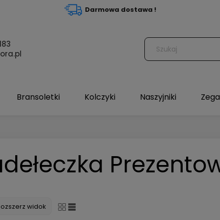
Darmowa dostawa !
183
ora.pl
Bransoletki
Kolczyki
Naszyjniki
Zega
udełeczka Prezento
Rozszerz widok