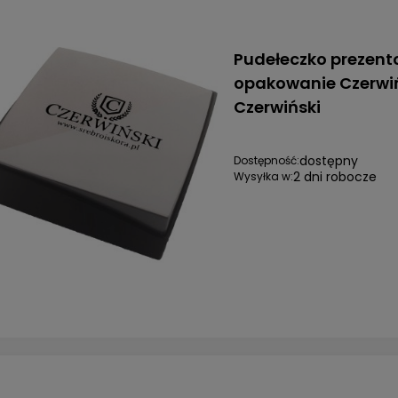
Pudełeczko prezen
opakowanie Czerwi
Czerwiński
dostępny
Dostępność:
2 dni robocze
Wysyłka w: