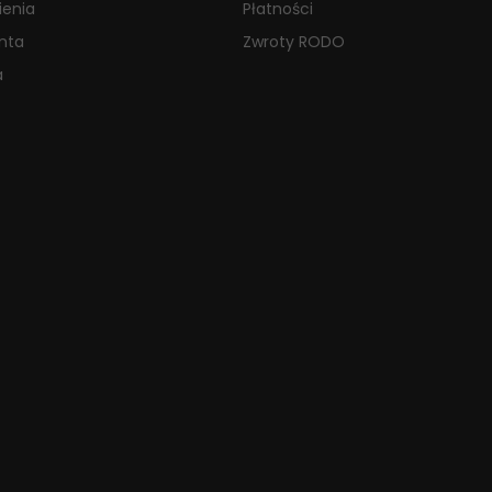
ienia
Płatności
onta
Zwroty RODO
a