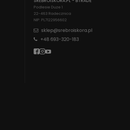
SREBROISKORA.PL - BTRADE
Podlesie Duze 1
22-463 Radecznica
NIP: PL7122956602
sklep@srebroiskora.pl
+48 693-320-183