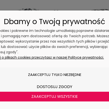
Dbamy o Twoją prywatność
cookies i pokrewne im technologie umożliwiają poprawne działani
y i pomagają nam dostosować ofertę do Twoich potrzeb. Możesz
ptować wykorzystanie przez nas wszystkich tych plików i przejś
 lub dostosować użycie plików do swoich preferencji, wybierając
arms Srebro 925 - Literka K ALFABET
Charms Srebro 925 Limi
suj zgody".
Czerwiński
by Czerwiński - 
 o plikach cookies przeczytasz w naszej Polityce prywatności.
79,00 zł
69,00 zł
ZAAKCEPTUJ TYLKO NIEZBĘDNE
DO KOSZYKA
DO KOSZYK
DOSTOSUJ ZGODY
ZAAKCEPTUJ WSZYSTKIE