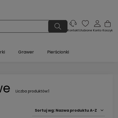
Ulubione
Konto
Koszyk
Kontakt
rki
Grawer
Pierścionki
we
Liczba produktów:
1
Sortuj wg:
Nazwa produktu A-Z