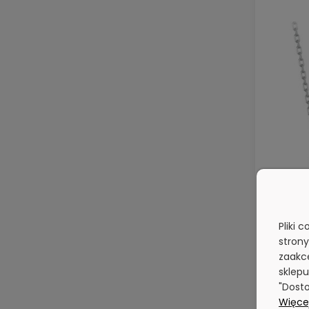
Pliki 
stron
zaakce
sklepu
"Dosto
Więcej