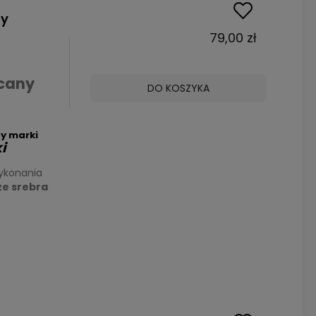
ny
79,00 zł
cany
DO KOSZYKA
y marki
i
ykonania
ze srebra