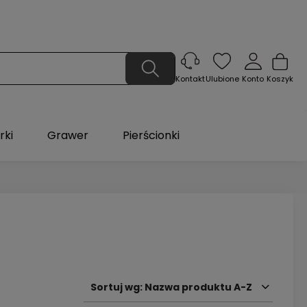
Ulubione
Konto
Koszyk
Kontakt
rki
Grawer
Pierścionki
Sortuj wg:
Nazwa produktu A-Z