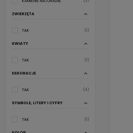
(3)
KAMIENIE NATURALNE
ZWIERZĘTA
(1)
TAK
KWIATY
(1)
TAK
DEKORACJE
(4)
TAK
SYMBOLE, LITERY I CYFRY
(1)
TAK
KOLOR