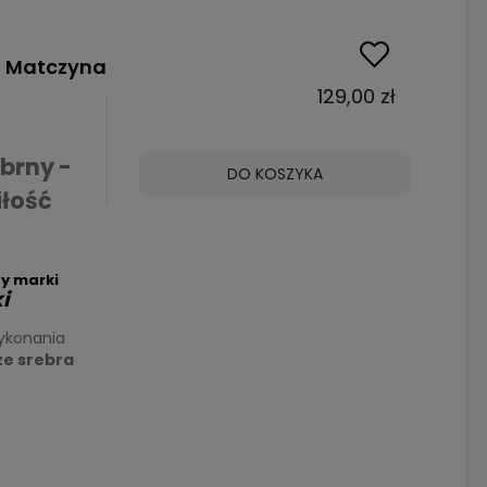
- Matczyna
129,00 zł
brny -
DO KOSZYKA
łość
y marki
i
ykonania
ze srebra