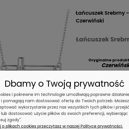
Łańcuszek Srebrny -
Czerwiński
Łańcuszek Srebrn
Oryginalne produkt
Czerwińsk
Najwyższa
jakość w
Dbamy o Twoją prywatność
Naszyjnik wykonany
próby S925
Najświeższe
trendy
cookies i pokrewne im technologie umożliwiają poprawne działani
Najnowsze
wzory
y i pomagają nam dostosować ofertę do Twoich potrzeb. Możesz
ptować wykorzystanie przez nas wszystkich tych plików i przejś
 lub dostosować użycie plików do swoich preferencji, wybierając
średnia ilość
Dostępność:
2 dni robocze
Wysyłka w:
suj zgody".
 o plikach cookies przeczytasz w naszej Polityce prywatności.