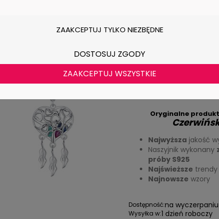
Łańcuszek Srebrny 
ZAAKCEPTUJ TYLKO NIEZBĘDNE
Snów Czerwiński
DOSTOSUJ ZGODY
Łańcuszek Sre
ZAAKCEPTUJ WSZYSTKIE
Łapacz S
Oryginalne produkt
Czerwińsk
Najwyższa
jakość w
Naszyjnik wykonany
próby S925
Najświeższe
trendy
Najnowsze
wzory
na wyczerpaniu
Dostępność:
1 dzień roboczy
Wysyłka w: