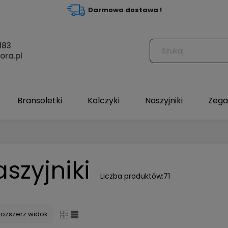
Darmowa dostawa !
183
ora.pl
Bransoletki
Kolczyki
Naszyjniki
Zega
szyjniki
Liczba produktów:
71
Rozszerz widok