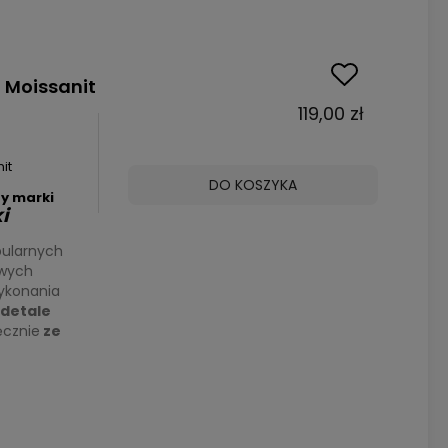
 Moissanit
119,00 zł
it
DO KOSZYKA
y marki
i
pularnych
owych
ykonania
detale
cznie
ze