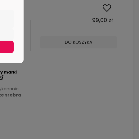
- Łapacz
99,00 zł
brny -
DO KOSZYKA
nów
y marki
i
ykonania
ze srebra