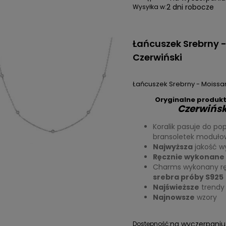
2 dni robocze
Wysyłka w:
Łańcuszek Srebrny -
Czerwiński
Łańcuszek Srebrny - Moissan
Oryginalne produkt
Czerwińsk
Koralik pasuje do po
bransoletek moduł
Najwyższa
jakość w
Ręcznie wykonane 
Charms wykonany rę
srebra próby S925
Najświeższe
trendy
Najnowsze
wzory
na wyczerpaniu
Dostępność: