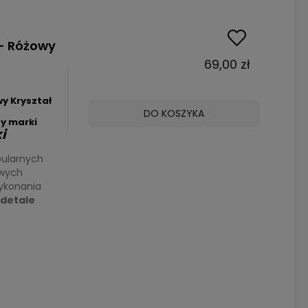
- Różowy
69,00 zł
y Kryształ
DO KOSZYKA
y marki
i
pularnych
owych
ykonania
detale