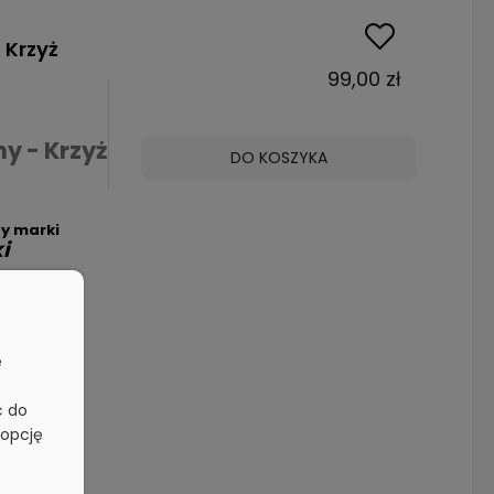
 Krzyż
99,00 zł
y - Krzyż
DO KOSZYKA
y marki
i
ykonania
ze srebra
e
ć do
 opcję