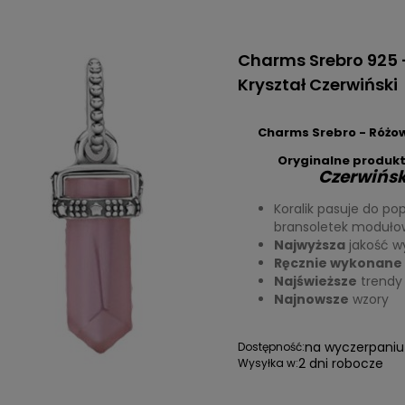
Charms Srebro 925 
Kryształ Czerwiński
Charms Srebro - Różow
Oryginalne produkt
Czerwińsk
Koralik pasuje do po
bransoletek moduł
Najwyższa
jakość w
Ręcznie wykonane 
Najświeższe
trendy
Najnowsze
wzory
na wyczerpaniu
Dostępność:
2 dni robocze
Wysyłka w: