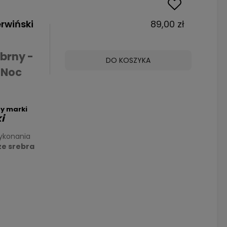
-
rwiński
89,00 zł
brny -
DO KOSZYKA
 Noc
y marki
i
ykonania
ze srebra