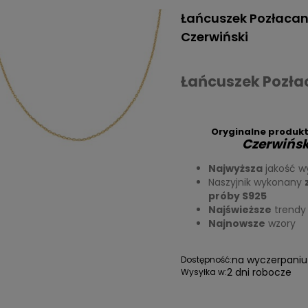
Łańcuszek Pozłaca
Czerwiński
Łańcuszek Pozła
Oryginalne produkt
Czerwińsk
Najwyższa
jakość w
Naszyjnik wykonany
próby S925
Najświeższe
trendy
Najnowsze
wzory
na wyczerpaniu
Dostępność:
2 dni robocze
Wysyłka w: