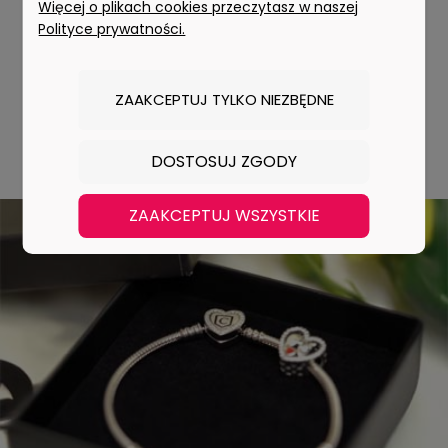
osoby
Więcej o plikach cookies przeczytasz w naszej
Polityce prywatności.
Biżuteria to coś więcej niż dodatek. To pamiątka
ważnych chwil, sposób na wyrażenie uczuć i prezent,
który pozostaje z obdarowaną osobą na długo.
ZAAKCEPTUJ TYLKO NIEZBĘDNE
Wybierz prezent
DOSTOSUJ ZGODY
ZAAKCEPTUJ WSZYSTKIE