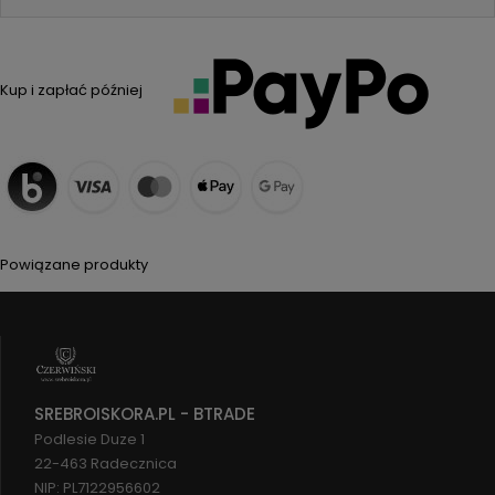
Kup i zapłać później
Powiązane produkty
SREBROISKORA.PL - BTRADE
Podlesie Duze 1
22-463 Radecznica
NIP: PL7122956602