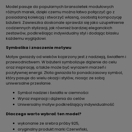
Model pasuje do popularnych bransoletek modułowych
różnych marek, dzięki czemu można łatwo połączyć go z
posiadaną kolekcją i stworzyć własną, osobistą kompozycję
biżuterii. Zawieszka doskonale sprawdzi się jako uzupełnienie
codziennych stylizacji, jak również bardziej eleganckich
zestawów, podkreślając indywidualny styl i dodając blasku
każdemu wyglądowi.
Symbolika i znaczenie motywu
Motyw gwiazdy od wieków kojarzony jest z nadzieją, światłem i
przewodnictwem. W biżuterii symbolizuje dążenie do celu
oraz inspirację, a także może być wyrazem marzeń i
pozytywnej energii. Złota gwiazda to ponadczasowy symbol,
który pasuje do wielu okazji i stylów, niosąc ze sobą
uniwersalne przesłanie.
Symbol nadziei i światła w ciemności
Wyraz inspiracji i dążenia do celów
Uniwersalny motyw podkreślający indywidualność
Dlaczego warto wybrać ten model?
wykonanie ze srebra próby 925,
oryginalny produkt marki Czerwiński,