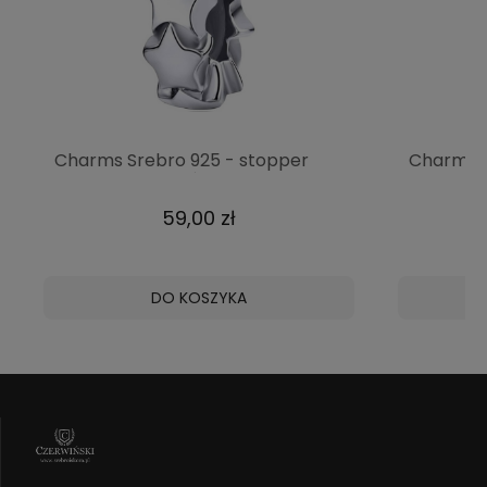
Charms Srebro 925 - stopper
Charms S
Gwiazdy Czerwiński
Niebiesk
59,00 zł
DO KOSZYKA