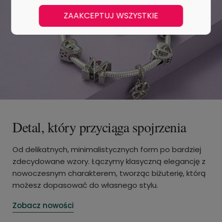
ZAAKCEPTUJ WSZYSTKIE
Detal, który przyciąga spojrzenia
Od delikatnych, minimalistycznych form po bardziej
zdecydowane wzory. Łączymy klasyczną elegancję z
nowoczesnym charakterem, tworząc biżuterię, którą
możesz dopasować do własnego stylu.
Zobacz nowości