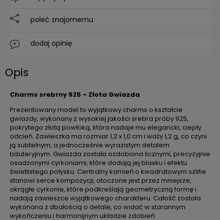
poleć znajomemu
dodaj opinię
Opis
Charms srebrny 925 – Złota Gwiazda
Prezentowany model to wyjątkowy charms o kształcie
gwiazdy, wykonany z wysokiej jakości srebra próby 925,
pokrytego złotą powłoką, która nadaje mu elegancki, ciepły
odcień. Zawieszka ma rozmiar 1,2 x 1,0 cm i waży 1,2 g, co czyni
ją subtelnym, a jednocześnie wyrazistym detalem
biżuteryjnym. Gwiazda została ozdobiona licznymi, precyzyjnie
osadzonymi cyrkoniami, które dodają jej blasku i efektu
świetlistego połysku. Centralny kamień o kwadratowym szlifie
stanowi serce kompozycji, otoczone jest przez mniejsze,
okrągłe cyrkonie, które podkreślają geometryczną formę i
nadają zawieszce wyjątkowego charakteru. Całość została
wykonana z dbałością o detale, co widać w starannym
wykończeniu i harmonijnym układzie zdobień.