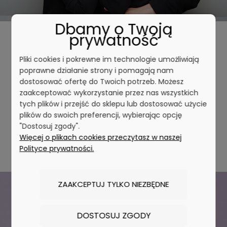
Dbamy o Twoją
prywatność
Biżuteria, która podkreśla Ciebie
Pliki cookies i pokrewne im technologie umożliwiają
poprawne działanie strony i pomagają nam
Tworzymy biżuterię dla kobiet, które cenią
dostosować ofertę do Twoich potrzeb. Możesz
ponadczasowe piękno, staranne wykonanie i
zaakceptować wykorzystanie przez nas wszystkich
wyraziste detale. Każdy model może stać się
tych plików i przejść do sklepu lub dostosować użycie
subtelnym dopełnieniem codzienności lub
plików do swoich preferencji, wybierając opcję
wyjątkowym akcentem na ważne okazje.
"Dostosuj zgody".
Więcej o plikach cookies przeczytasz w naszej
Odkryj kolekcję
Polityce prywatności.
ZAAKCEPTUJ TYLKO NIEZBĘDNE
DOSTOSUJ ZGODY