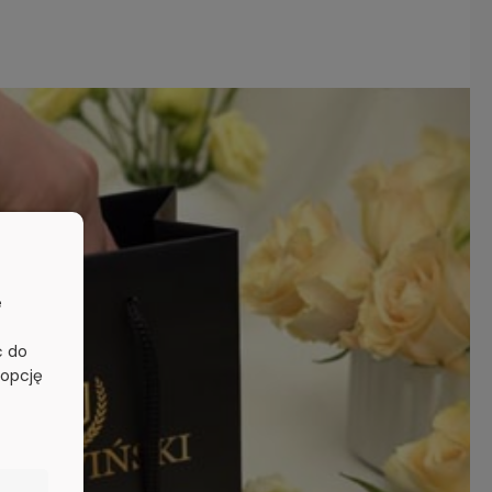
e
ć do
 opcję