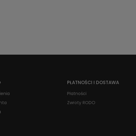
O
PŁATNOŚCI I DOSTAWA
ienia
Płatności
onta
Zwroty RODO
a