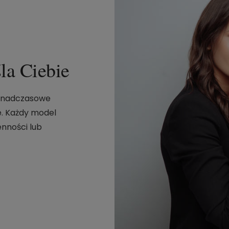
śla Ciebie
ponadczasowe
e. Każdy model
nności lub