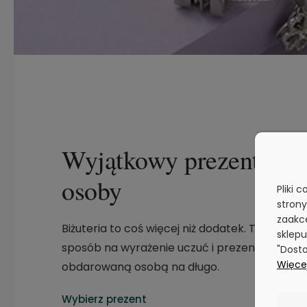
Wyjątkowy prezent dla b
osoby
Pliki 
stron
zaakce
Biżuteria to coś więcej niż dodatek. To pamią
sklepu
sposób na wyrażenie uczuć i prezent, który p
"Dosto
Więcej
obdarowaną osobą na długo.
Wybierz prezent