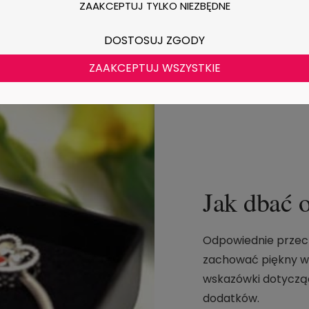
ZAAKCEPTUJ TYLKO NIEZBĘDNE
DOSTOSUJ ZGODY
ZAAKCEPTUJ WSZYSTKIE
Jak dbać o
Odpowiednie przec
zachować piękny wyg
wskazówki dotycząc
dodatków.