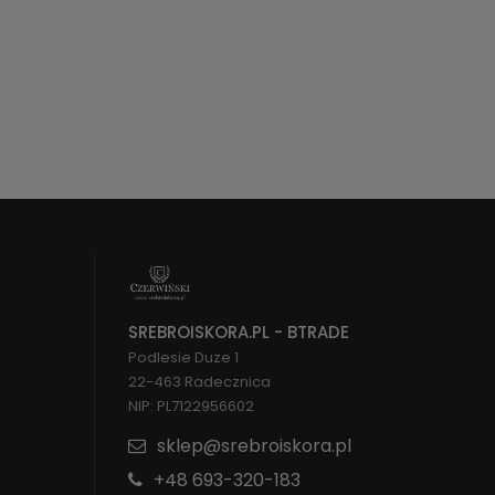
SREBROISKORA.PL - BTRADE
Podlesie Duze 1
22-463 Radecznica
NIP: PL7122956602
sklep@srebroiskora.pl
+48 693-320-183