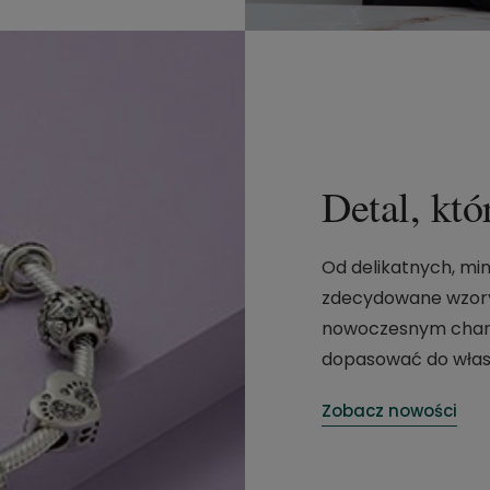
Detal, któ
Od delikatnych, mi
zdecydowane wzory
nowoczesnym chara
dopasować do własn
Zobacz nowości