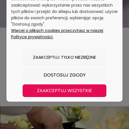
zaakceptować wykorzystanie przez nas wszystkich
tych plików i przejść do sklepu lub dostosować użycie
plików do swoich preferencji, wybierając opcję
"Dostosuj zgody".
Więcej o plikach cookies przeczytasz w naszej
Polityce prywatności.
Detal, który przyciąga spojrzenia
Od delikatnych, minimalistycznych form po bardziej
ZAAKCEPTUJ TYLKO NIEZBĘDNE
zdecydowane wzory. Łączymy klasyczną elegancję z
nowoczesnym charakterem, tworząc biżuterię, którą
DOSTOSUJ ZGODY
możesz dopasować do własnego stylu.
Zobacz nowości
ZAAKCEPTUJ WSZYSTKIE