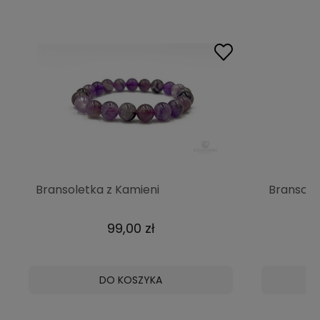
Bransoletka z Kamieni
Bransole
Naturalnych - Ametyst
Naturaln
Czerwiński
Czerwińs
99,00 zł
DO KOSZYKA