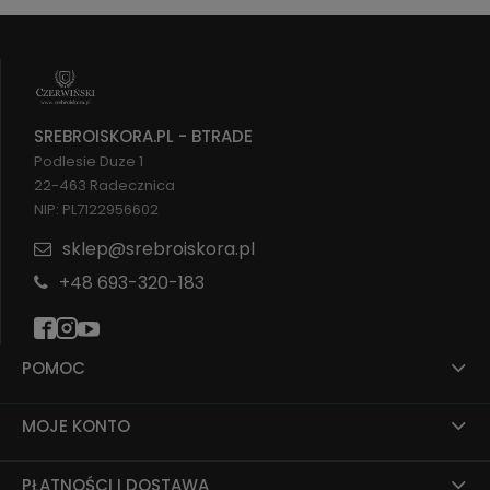
SREBROISKORA.PL - BTRADE
Podlesie Duze 1
22-463 Radecznica
NIP: PL7122956602
sklep@srebroiskora.pl
+48 693-320-183
POMOC
MOJE KONTO
PŁATNOŚCI I DOSTAWA