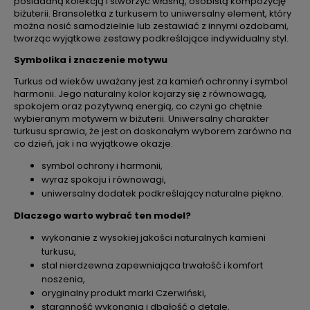
posiadaną kolekcją i stworzyć własną, osobistą kompozycję
biżuterii. Bransoletka z turkusem to uniwersalny element, który
można nosić samodzielnie lub zestawiać z innymi ozdobami,
tworząc wyjątkowe zestawy podkreślające indywidualny styl.
Symbolika i znaczenie motywu
Turkus od wieków uważany jest za kamień ochronny i symbol
harmonii. Jego naturalny kolor kojarzy się z równowagą,
spokojem oraz pozytywną energią, co czyni go chętnie
wybieranym motywem w biżuterii. Uniwersalny charakter
turkusu sprawia, że jest on doskonałym wyborem zarówno na
co dzień, jak i na wyjątkowe okazje.
symbol ochrony i harmonii,
wyraz spokoju i równowagi,
uniwersalny dodatek podkreślający naturalne piękno.
Dlaczego warto wybrać ten model?
wykonanie z wysokiej jakości naturalnych kamieni
turkusu,
stal nierdzewna zapewniająca trwałość i komfort
noszenia,
oryginalny produkt marki Czerwiński,
staranność wykonania i dbałość o detale,