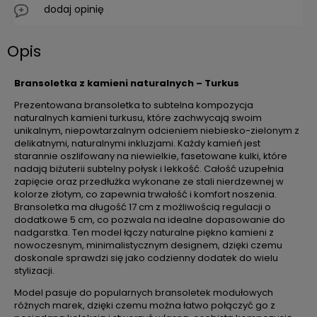
dodaj opinię
Opis
Bransoletka z kamieni naturalnych – Turkus
Prezentowana bransoletka to subtelna kompozycja
naturalnych kamieni turkusu, które zachwycają swoim
unikalnym, niepowtarzalnym odcieniem niebiesko-zielonym z
delikatnymi, naturalnymi inkluzjami. Każdy kamień jest
starannie oszlifowany na niewielkie, fasetowane kulki, które
nadają biżuterii subtelny połysk i lekkość. Całość uzupełnia
zapięcie oraz przedłużka wykonane ze stali nierdzewnej w
kolorze złotym, co zapewnia trwałość i komfort noszenia.
Bransoletka ma długość 17 cm z możliwością regulacji o
dodatkowe 5 cm, co pozwala na idealne dopasowanie do
nadgarstka. Ten model łączy naturalne piękno kamieni z
nowoczesnym, minimalistycznym designem, dzięki czemu
doskonale sprawdzi się jako codzienny dodatek do wielu
stylizacji.
Model pasuje do popularnych bransoletek modułowych
różnych marek, dzięki czemu można łatwo połączyć go z