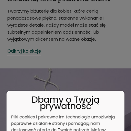
Tworzymy biżuterię dla kobiet, które cenią
ponadczasowe piękno, staranne wykonanie i
wyraziste detale. Każdy model może stać się
subtelnym dopełnieniem codzienności lub
wyjątkowym akcentem na ważne okazje.
Odkryj kolekcję
Dbamy o Twoją
prywatność
Pliki cookies i pokrewne im technologie umożliwiają
poprawne działanie strony i pomagają nam
dostosować ofertę do Twoich potrzeb. Możesz