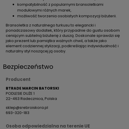
kompatybilność z popularnymi bransoletkami
modułowymi różnych marek,
możliwość tworzenia osobistych kompozycji biżuterii.
Bransoletka z naturalnego turkusu to elegancki i
ponadczasowy dodatek, który przypadnie do gustu osobom
ceniącym subtelną biżuterię z duszą. Doskonale sprawdzi się
jako prezent lub pamiątka ważnych chwil, a także jako
element codziennej stylizacji, podkreślając indywidualność i
naturalny styl noszącej ją osoby.
Bezpieczeństwo
Producent
BTRADE MARCIN BATORSKI
PODLESIE DUŻE 1
22-463 Radecznica, Polska
sklep@srebroiskora.pl
693-320-183
Osoba odpowiedzialna na terenie UE