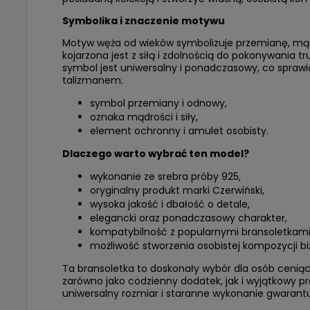
Symbolika i znaczenie motywu
Motyw węża od wieków symbolizuje przemianę, mąd
kojarzona jest z siłą i zdolnością do pokonywania 
symbol jest uniwersalny i ponadczasowy, co spraw
talizmanem.
symbol przemiany i odnowy,
oznaka mądrości i siły,
element ochronny i amulet osobisty.
Dlaczego warto wybrać ten model?
wykonanie ze srebra próby 925,
oryginalny produkt marki Czerwiński,
wysoka jakość i dbałość o detale,
elegancki oraz ponadczasowy charakter,
kompatybilność z popularnymi bransoletkam
możliwość stworzenia osobistej kompozycji biż
Ta bransoletka to doskonały wybór dla osób ceniący
zarówno jako codzienny dodatek, jak i wyjątkowy p
uniwersalny rozmiar i staranne wykonanie gwarantu