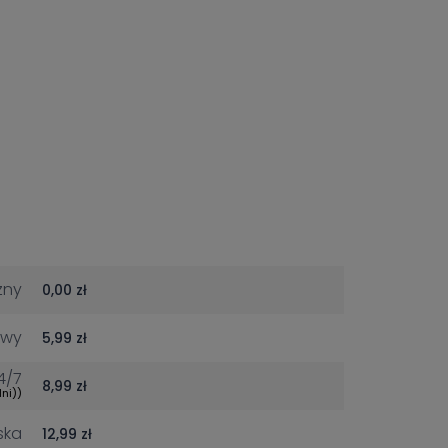
ch
zny
0,00 zł
owy
5,99 zł
4/7
8,99 zł
ni))
ska
12,99 zł