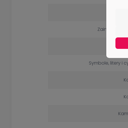
Podr
Zainteresowa
Dekora
Symbole, litery i c
K
K
Kam