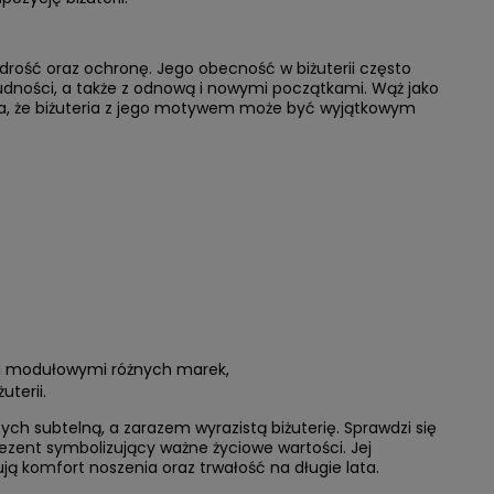
rość oraz ochronę. Jego obecność w biżuterii często
trudności, a także z odnową i nowymi początkami. Wąż jako
ia, że biżuteria z jego motywem może być wyjątkowym
i modułowymi różnych marek,
uterii.
ch subtelną, a zarazem wyrazistą biżuterię. Sprawdzi się
rezent symbolizujący ważne życiowe wartości. Jej
ją komfort noszenia oraz trwałość na długie lata.