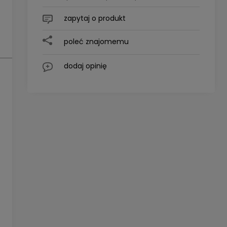
Cena nie zawiera ewentualnych
zapytaj o produkt
kosztów płatności
poleć znajomemu
dodaj opinię