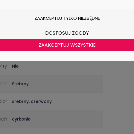
óże
Nie
ZAAKCEPTUJ TYLKO NIEZBĘDNE
nia
Nie
DOSTOSUJ ZGODY
ZAAKCEPTUJ WSZYSTKIE
cje
Tak
yfry
Nie
olor
Srebrny
olor
srebrny, czerwony
ień
cyrkonie