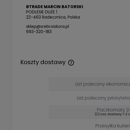
BTRADE MARCIN BATORSKI
PODLESIE DUŻE 1
22-463 Radecznica, Polska
sklep@srebroiskora.pl
693-320-183
Koszty dostawy
Cena nie zawiera ewentualny
kosztów płatności
List polecony ekonomic
List polecony priorytet
Paczkomaty 2
((Czas dostawy 1-2 d
Przesyłka kurier