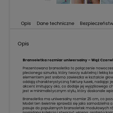
Opis
Dane techniczne
Bezpieczeńst
Opis
Bransoletka rozmiar uniwersalny – Wąż Czerwi
Prezentowana bransoletka to połączenie nowoczesne
plecionego sznurka, który tworzy subtelną i lekką 
elementem jest srebrna zawieszka w kształcie głow
oddają charakterystyczną fakturę łusek, nadając je
akcent imitujący oko, co dodaje jej wyjątkowego 
jest w minimalistycznym stylu, który doskonale wpis
Bransoletka ma uniwersalny rozmiar 25 cm, co po
Model ten świetnie sprawdzi się jako samodzielna o
pasuje do popularnych bransoletek modułowych ró
posiadaną kolekcją i stworzyć własną, osobistą komp