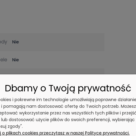
ody
Nie
iele
Nie
rca
Nie
Dbamy o Twoją prywatność
owe
Nie
cookies i pokrewne im technologie umożliwiają poprawne działani
y i pomagają nam dostosować ofertę do Twoich potrzeb. Możesz
ęta
ptować wykorzystanie przez nas wszystkich tych plików i przejś
Tak
 lub dostosować użycie plików do swoich preferencji, wybierając
suj zgody".
aty
Nie
 o plikach cookies przeczytasz w naszej Polityce prywatności.