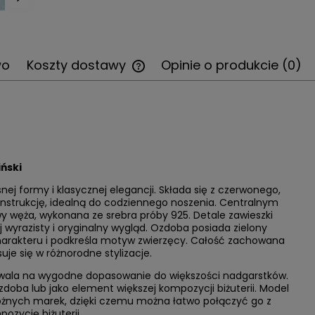
wo
Koszty dostawy
Opinie o produkcie (0)
Cena nie zawiera ewentualnych
kosztów płatności
ński
j formy i klasycznej elegancji. Składa się z czerwonego,
konstrukcję, idealną do codziennego noszenia. Centralnym
y węża, wykonana ze srebra próby 925. Detale zawieszki
j wyrazisty i oryginalny wygląd. Ozdoba posiada zielony
charakteru i podkreśla motyw zwierzęcy. Całość zachowana
uje się w różnorodne stylizacje.
zwala na wygodne dopasowanie do większości nadgarstków.
zdoba lub jako element większej kompozycji biżuterii. Model
żnych marek, dzięki czemu można łatwo połączyć go z
ozycję biżuterii.